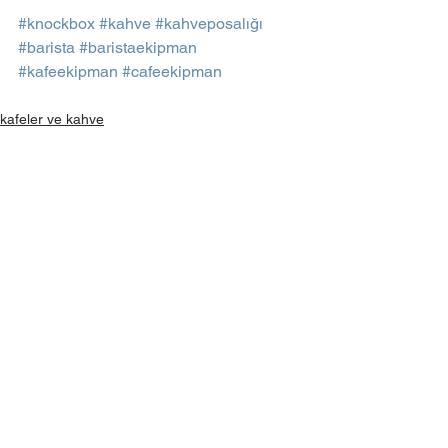
#knockbox
#kahve
#kahveposalığı
#barista
#baristaekipman
#kafeekipman
#cafeekipman
kafeler ve kahve
Hepsini Gör
Son Yazılar