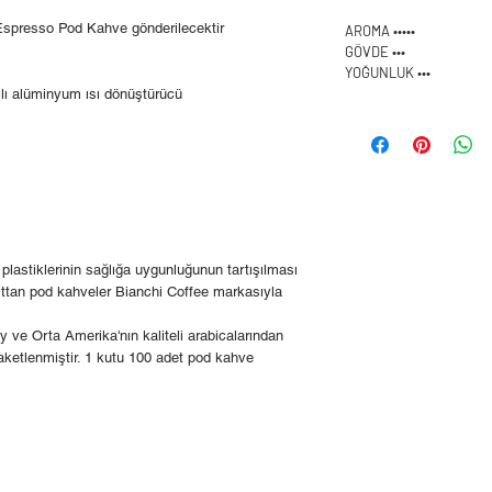
Espresso Pod Kahve gönderilecektir
AROMA •••••
GÖVDE •••
YOĞUNLUK •••
çlı alüminyum ısı dönüştürücü
plastiklerinin sağlığa uygunluğunun tartışılması
ıttan pod kahveler Bianchi Coffee markasıyla
ve Orta Amerika'nın kaliteli arabicalarından
paketlenmiştir. 1 kutu 100 adet pod kahve