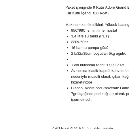
Paket içeriğinde 9 Kutu Adore Grand 
(Bir Kutu İçeriği 100 Adet)
Makinemizin özellikleri: Yüksek basın
95C/98C ısı limitli termostat
1,4 litre su tankı (PET)
220v-50hz
16 bar su pompa gücü
21x32x35cm boyutları 5kg ağırlık
Son kullanma tarihi: 17,09,2021
Avrupa'da klasik kapsül kahvelerin 
nedeniyle muadili olarak çıkan kağ
hizmetinizde
Bianchi Adore pod kahvemiz Güney 
7gr ölçeğinde pod kağıtlar olarak 
içermektedir.
Caff Market © 2019 Bütün hakları saklıdır.