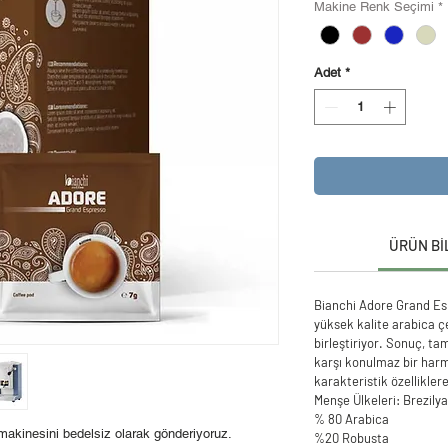
Makine Renk Seçimi
*
Adet
*
ÜRÜN Bİ
Bianchi Adore Grand Es
yüksek kalite arabica çe
birleştiriyor. Sonuç, ta
karşı konulmaz bir har
karakteristik özellikler
Menşe Ülkeleri: Brezily
% 80 Arabica
makinesini bedelsiz olarak gönderiyoruz.
%20 Robusta