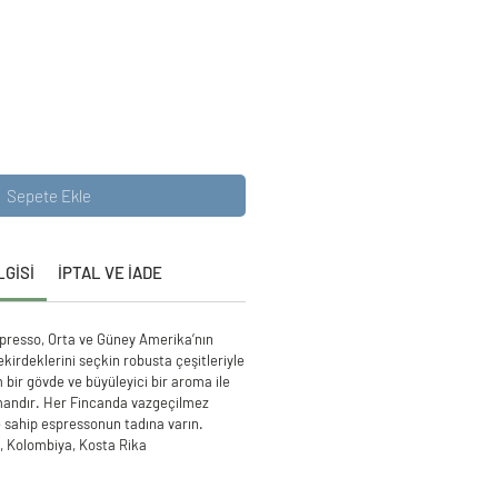
Sepete Ekle
LGİSİ
İPTAL VE İADE
presso, Orta ve Güney Amerika’nın
kirdeklerini seçkin robusta çeşitleriyle
m bir gövde ve büyüleyici bir aroma ile
mandır. Her Fincanda vazgeçilmez
e sahip espressonun tadına varın.
a, Kolombiya, Kosta Rika