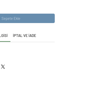
Sepete Ekle
LGİSİ
İPTAL VE İADE