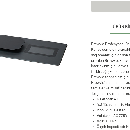
ÜRÜN Bİ
Brewvie Profesyonel D
Kahve demeleme sıcaklığ
sağlamanız için en son 
üretilen Brewvie, kahve 
İster eviniz için kahve 
farklı değişkenler denem
Brewvie tezgahınız için
Brewvie'nin minimal tas
temizler ve misafirlerini
Tezgahaltı kazan ünites
Bluetooth 4.0
4.3 "Dokunmatik Ek
Mobil APP Desteği
Volatage: AC 220V
Ağırlık: 10kg
Ölçek kapasitesi: 