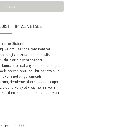
Tükendi
LGİSİ
İPTAL VE İADE
emleme Sistemi
ı ve hızı üzerinde tam kontrol
teknoloji ve uzman mühendislik ile
tutkunlarının yeni gözdesi.
tutkunu, ister daha iyi demlemeler için
ek isteyen tecrübeli bir barista olun,
 mükemmel bir yardımcıdır.
arımı, demleme alanının dağınıklığını
zle daha kolay etkileşime izin verir.
i kurulum için minimum alan gerektirir.
ran
Maksimum 2.000g