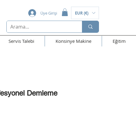
Üye Girişi
EUR (€)
Servis Talebi
Konsinye Makine
Eğitim
fesyonel Demleme
t