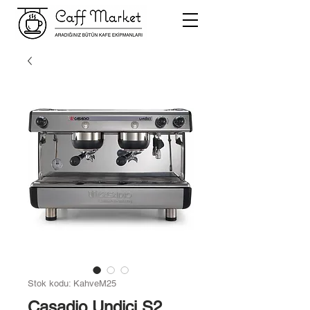
Stok kodu: KahveM25
Casadio Undici S2