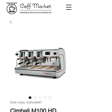
Stok kodu: KahveM47
Cimbali M100 HD