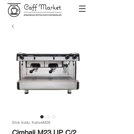
Stok kodu: KahveM28
Cimbali M23 UP C/2