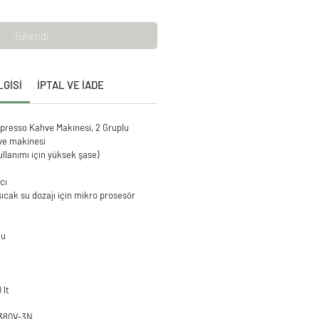
Tükendi
LGİSİ
İPTAL VE İADE
presso Kahve Makinesi, 2 Gruplu
ve makinesi
llanımı için yüksek şase)
cı
cak su dozajı için mikro prosesör
lu
 lt
: 380V-3N