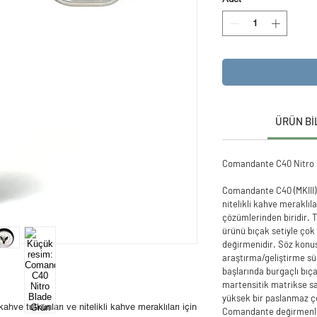
ÜRÜN Bİ
Comandante C40 Nitro 
Comandante C40 (MKIII) 
nitelikli kahve meraklıl
çözümlerinden biridir. 
ürünü bıçak setiyle çok 
değirmenidir. Söz konus
araştırma/geliştirme sür
başlarında burgaçlı bıç
martensitik matrikse sa
yüksek bir paslanmaz ç
e tutkunları ve nitelikli kahve meraklıları için
Comandante değirmenler