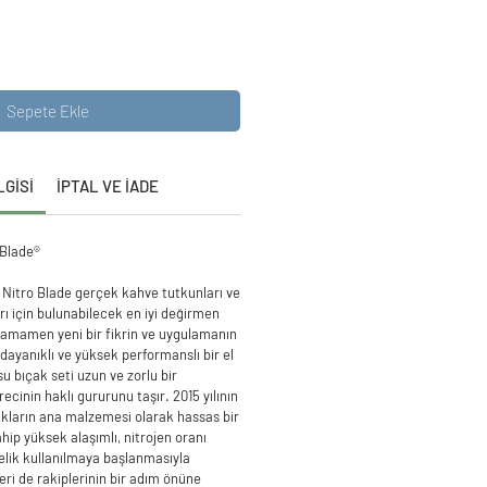
Sepete Ekle
LGİSİ
İPTAL VE İADE
Blade®
Nitro Blade gerçek kahve tutkunları ve
arı için bulunabilecek en iyi değirmen
Tamamen yeni bir fikrin ve uygulamanın
dayanıklı ve yüksek performanslı bir el
u bıçak seti uzun ve zorlu bir
ecinin haklı gururunu taşır. 2015 yılının
akların ana malzemesi olarak hassas bir
hip yüksek alaşımlı, nitrojen oranı
elik kullanılmaya başlanmasıyla
i de rakiplerinin bir adım önüne