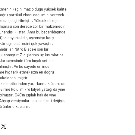
kmenin kaçınılmaz olduğu yüksek kalite
doğru partikül ebadı dağılımını verecek
 da geliştirilmiştir. Yüksek nitrojenli
lışması son derece zor bir malzemedir
mühendislik ister. Ama bu becerildiğinde
: Çok dayanıklıdır, aşınmaya karşı
 körleşme sürecini çok yavaştır.
andırılan Nitro Blade’e son bir
lenmiştir: Z-dişlerinin uç kısımlarına
klar sayesinde tüm bıçak setinin
rılmıştır. Ve bu sayede en ince
me hiç fark etmeksizin en doğru
yakalanabilmiştir.
sız nimetlerinden yararlanmak üzere de
evirme kolu, mikro bilyeli yatağı da yine
lmiştir. C40’ın çıplak hali de yine
Ahşap versiyonlarında ise üzeri değişik
ürünlerle kaplanır.