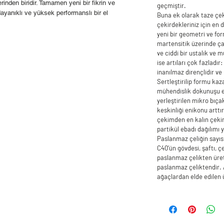
inden biridir. Tamamen yeni bir fikrin ve
geçmiştir.
ayanıklı ve yüksek performanslı bir el
Buna ek olarak taze çe
çekirdekleriniz için en 
yeni bir geometri ve form
martensitik üzerinde ça
ve ciddi bir ustalık ve 
ise artıları çok fazladır
inanılmaz dirençlidir ve
Sertleştirilip formu kaz
mühendislik dokunuşu ek
yerleştirilen mikro bıça
keskinliği enikonu arttı
çekimden en kalın çeki
partikül ebadı dağılımı 
Paslanmaz çeliğin sayı
C40’ün gövdesi, şaftı, ç
paslanmaz çelikten üreti
paslanmaz çeliktendir. 
ağaçlardan elde edilen 