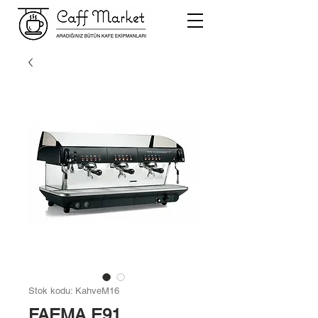
Stok kodu: KahveM16
FAEMA E91