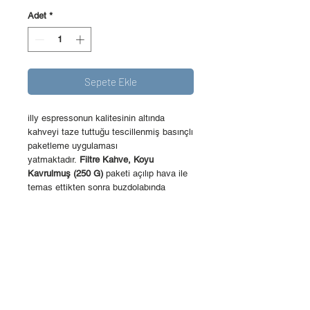
Adet
*
Sepete Ekle
illy espressonun kalitesinin altında
kahveyi taze tuttuğu tescillenmiş basınçlı
paketleme uygulaması
yatmaktadır.
Filtre Kahve, Koyu
Kavrulmuş (250 G)
paketi açılıp hava ile
temas ettikten sonra buzdolabında
muhafaza edilerek 1 haftaya kadar taze
kalabilir.
ÜRÜN BİLGİSİ
Filtre Kahve, Koyu Kavrulmuş (250
İPTAL VE İADE
G)
kakao notalarının hakim olduğu daha
yoğun ve güçlü bir tat...