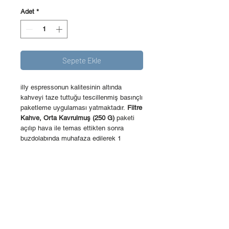
Adet
*
Sepete Ekle
illy espressonun kalitesinin altında
kahveyi taze tuttuğu tescillenmiş basınçlı
paketleme uygulaması yatmaktadır.
Filtre
Kahve, Orta Kavrulmuş (250 G)
paketi
açılıp hava ile temas ettikten sonra
buzdolabında muhafaza edilerek 1
haftaya kadar taze kalabilir.
ÜRÜN BİLGİSİ
illy
Filtre Kahve, Orta Kavrulmuş (250
İPTAL VE İADE
G)
kahve, uzun süre taze kalmasını
sağlayan 250 g basınçlı teneke kutularda,