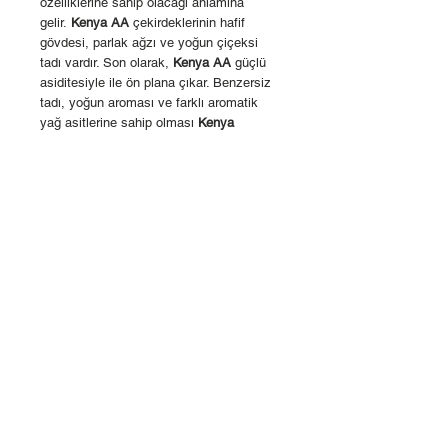
özelliklerine sahip olacağı anlamına
gelir.
Kenya AA
çekirdeklerinin hafif
gövdesi, parlak ağzı ve yoğun çiçeksi
tadı vardır. Son olarak,
Kenya AA
güçlü
asiditesiyle ile ön plana çıkar. Benzersiz
tadı, yoğun aroması ve farklı aromatik
yağ asitlerine sahip olması
Kenya
AA
kahvesini eşsiz kılar.
Fincanınızda tatlı ve yüksek asiditeli... İlk
yudumda damağı kaplayan yüksek
gövdeli kırmızı ve olgun meyvelerin
yoğun tadını hissettirecek. Aﬁyet olsun!
Tadım notları: Kırmızı Meyveler ve Lime
ÜRÜN BİLGİSİ
Caff Market Yöresel Kahve Kenya
İPTAL VE İADE
Ülke: Kenya
Bölge: Afrika
Siparişini teslim almadan önce iptal
Yükseklik: 1.350 – 1.900 Metre
etmeye karar veren