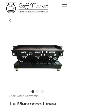
Stok kodu: Kahvem22
La Marzocco Linea