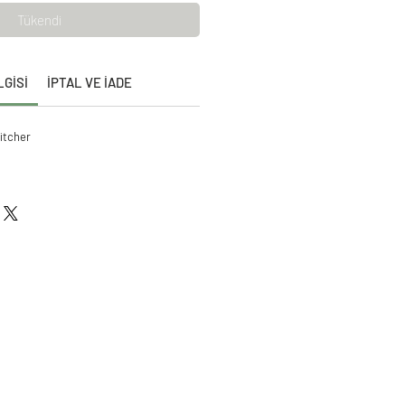
Tükendi
LGİSİ
İPTAL VE İADE
itcher