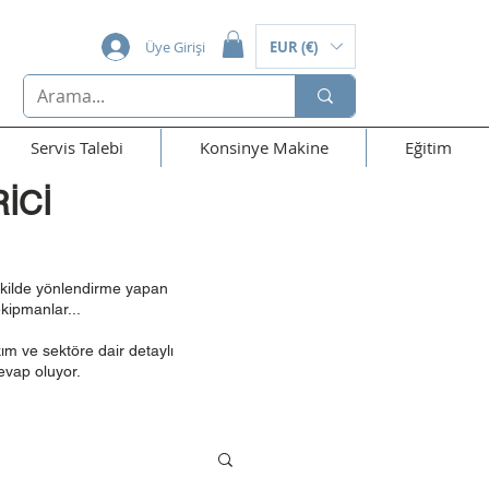
Üye Girişi
EUR (€)
Servis Talebi
Konsinye Makine
Eğitim
İCİ
şekilde yönlendirme yapan
kipmanlar...
ım ve sektöre dair detaylı
evap oluyor.