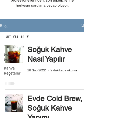
profesyonellerinden, son tüketicilerine
herkesin sorulana cevap oluyor.
Blog
Tüm Yazılar
Tüm Yazılar
Soğuk Kahve
kafeler ve
Nasıl Yapılır
kahve
Kahve
28 Şub 2022
2 dakikada okunur
Reçeteleri
Evde Cold Brew,
Soğuk Kahve
Yapımı