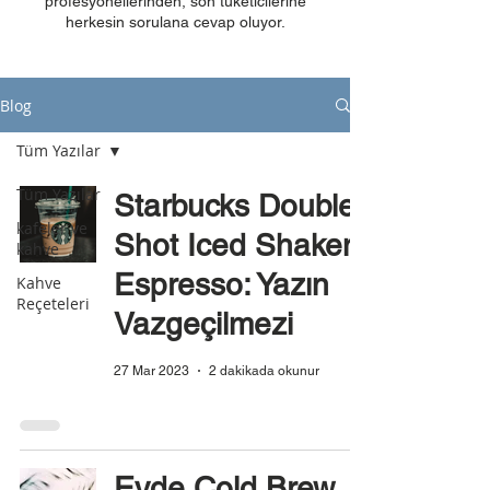
profesyonellerinden, son tüketicilerine
herkesin sorulana cevap oluyor.
Blog
Tüm Yazılar
Tüm Yazılar
Starbucks Double
kafeler ve
Shot Iced Shaken
kahve
Espresso: Yazın
Kahve
Reçeteleri
Vazgeçilmezi
27 Mar 2023
2 dakikada okunur
Evde Cold Brew,