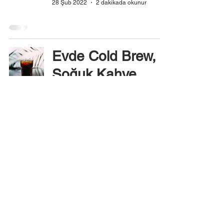
28 Şub 2022
2 dakikada okunur
Evde Cold Brew,
Soğuk Kahve
Yapımı
6 Ağu 2021
1 dakikada okunur
Türk Kahveli
Frappe Tarifi
28 Nis 2021
1 dakikada okunur