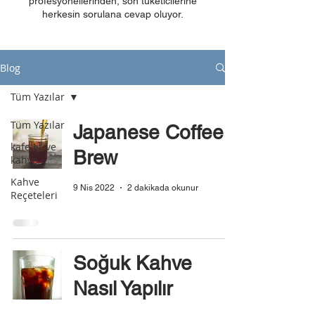
profesyonellerinden, son tüketicilerine
herkesin sorulana cevap oluyor.
Blog
Tüm Yazılar
Tüm Yazılar
Japanese Coffee
kafeler ve
Brew
kahve
Kahve
9 Nis 2022
2 dakikada okunur
Reçeteleri
Soğuk Kahve
Nasıl Yapılır