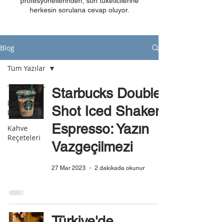
profesyonellerinden, son tüketicilerine
herkesin sorulana cevap oluyor.
Blog
Tüm Yazılar
Tüm Yazılar
Starbucks Double
kafeler ve
Shot Iced Shaken
kahve
Espresso: Yazın
Kahve
Reçeteleri
Vazgeçilmezi
27 Mar 2023
2 dakikada okunur
Türkiye'de