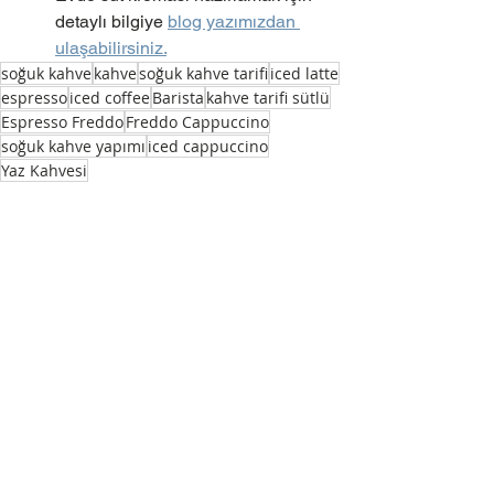
detaylı bilgiye 
blog yazımızdan 
ulaşabilirsiniz.
soğuk kahve
kahve
soğuk kahve tarifi
iced latte
espresso
iced coffee
Barista
kahve tarifi sütlü
Espresso Freddo
Freddo Cappuccino
soğuk kahve yapımı
iced cappuccino
Yaz Kahvesi
Kahve Reçeteleri
Hepsini Gör
Son Yazılar