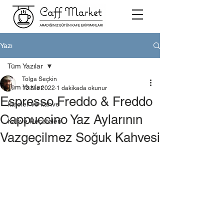
Yazı
Tüm Yazılar
Tolga Seçkin
Tüm Yazılar
13 Nis 2022
1 dakikada okunur
Espresso Freddo & Freddo
kafeler ve kahve
Cappuccino Yaz Aylarının
Kahve Reçeteleri
Vazgeçilmez Soğuk Kahvesi