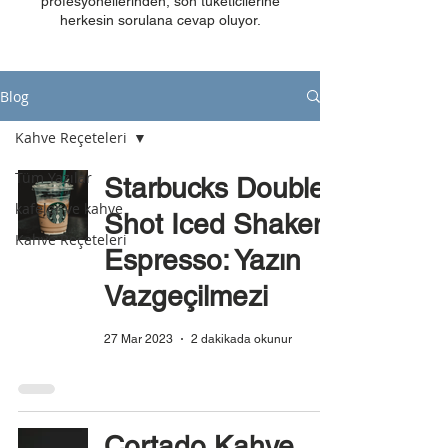
profesyonellerinden, son tüketicilerine
herkesin sorulana cevap oluyor.
Blog
Kahve Reçeteleri
Tüm Yazılar
Starbucks Double
kafeler ve kahve
Shot Iced Shaken
Kahve Reçeteleri
Espresso: Yazın
Vazgeçilmezi
27 Mar 2023
2 dakikada okunur
Cortado Kahve